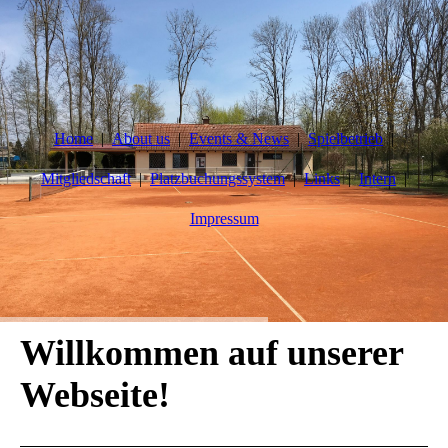
Home
About us
Events & News
Spielbetrieb
Mitgliedschaft
Platzbuchungssystem
Links
Intern
Impressum
Willkommen auf unserer
Webseite!