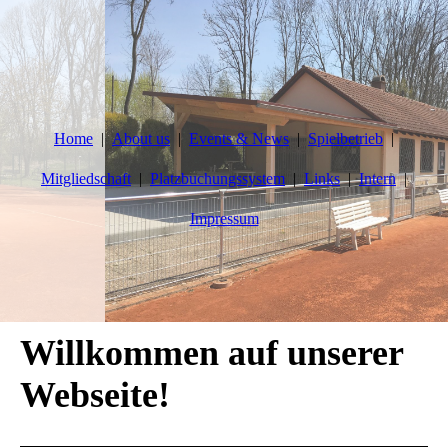
Home
About us
Events & News
Spielbetrieb
Mitgliedschaft
Platzbuchungssystem
Links
Intern
Impressum
Willkommen auf unserer
Webseite!